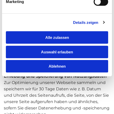
Marketing
betroffene Person schwer verletzt und daher
dessen personenbezogenen Daten z.B. an einen
Arzt weitergegeben werden.
Details zeigen
Die Verarbeitung beruht auf Art. 6 I lit. f DSGVO,
wenn die Verarbeitung zur Wahrung der
Alle zulassen
berechtigten Interessen des Verantwortlichen oder
eines Dritten erforderlich ist, sofern nicht die
Interessen oder Grundrechte und Grundfreiheiten
Auswahl erlauben
der betroffenen Person, die den Schutz
personenbezogener Daten erfordern, überwiegen.
Ablehnen
Erhebung und Speicherung von Nutzungsdaten
Zur Optimierung unserer Webseite sammeln und
speichern wir für 30 Tage Daten wie z. B. Datum
und Uhrzeit des Seitenaufrufs, die Seite, von der Sie
unsere Seite aufgerufen haben und ähnliches,
sofern Sie dieser Datenerhebung und -speicherung