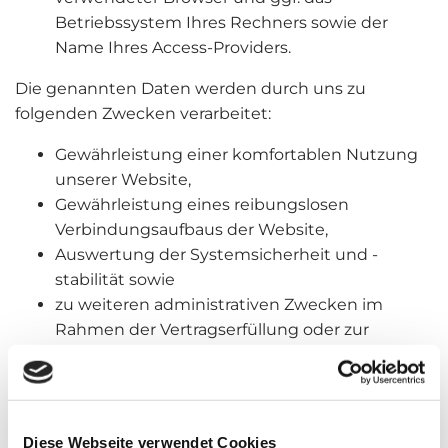
Betriebssystem Ihres Rechners sowie der
Name Ihres Access-Providers.
Die genannten Daten werden durch uns zu
folgenden Zwecken verarbeitet:
Gewährleistung einer komfortablen Nutzung
unserer Website,
Gewährleistung eines reibungslosen
Verbindungsaufbaus der Website,
Auswertung der Systemsicherheit und -
stabilität sowie
zu weiteren administrativen Zwecken im
Rahmen der Vertragserfüllung oder zur
Erfüllung gesetzlicher oder
aufsichtsbehördlicher Anforderungen an uns.
Die Verarbeitung beruht auf Art. 6 I lit. a DSGVO,
Diese Webseite verwendet Cookies
wenn Sie uns Ihre Einwilligung zu der Verarbeitung